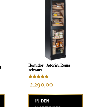
Humidor | Adorini Roma
ß
schwarz
Bewertet mit
2.290,00
5.00
von 5
IN DEN