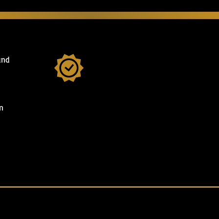
und
n