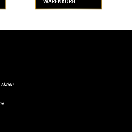
WARENKORB
 Aktien
ie