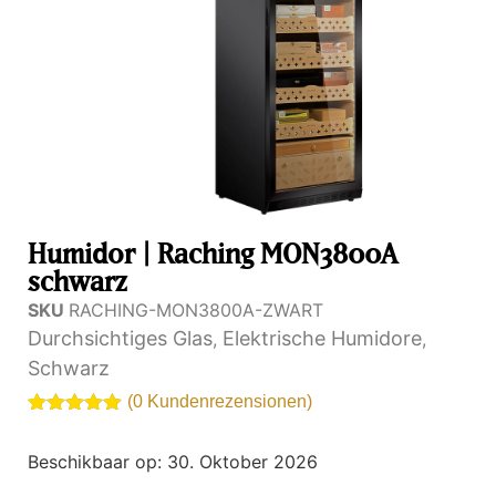
Humidor | Raching MON3800A
schwarz
SKU
RACHING-MON3800A-ZWART
Durchsichtiges Glas
Elektrische Humidore
,
,
Schwarz
(
0
Kundenrezensionen)
Bewertet
2
von
5.00
Beschikbaar op:
30. Oktober 2026
von 5
basierend