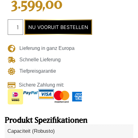
3.599,00
auf
Kundenbewertung
NU VOORUIT BESTELLEN
Lieferung in ganz Europa
Schnelle Lieferung
Tiefpreisgarantie
Sichere Zahlung mit:
Produkt Spezifikationen
Capaciteit (Robusto)