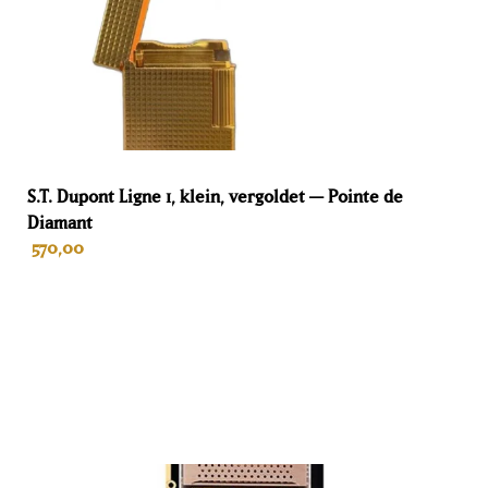
Sensoren
7
Garantie
2 Jahre für Einzelpersonen
Sie vervangen membraan
S.T. Dupont Ligne 1, klein, vergoldet — Pointe de
Diamant
Nein
570,00
Band
380 L
IN DEN WARENKORB
Hoogte
182 cm
Breedte