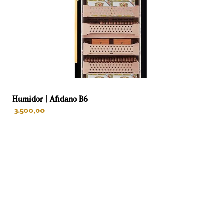
60 cm
Diepte
61 cm
Gewicht
97 kg
Humidor | Afidano B6
Kleur
3.500,00
Schwarz
Interieur
IN DEN WARENKORB
Spanische Zeder
Lades
7