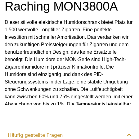
Habanosommelierlade
Raching MON3800A
Ja
Dieser stilvolle elektrische Humidorschrank bietet Platz für
Automatisch geur verwijderaar
1.500 wertvolle Longfiller-Zigarren. Eine perfekte
Ja
Investition mit schneller Amortisation. Das verdanken wir
den zukünftigen Preissteigerungen für Zigarren und dem
Koeling
benutzerfreundlichen Design, das keine Ersatzteile
benötigt. Die Humidore der MON-Serie sind High-Tech-
Wassergekühlt
Zigarrenhumidore mit präziser Klimakontrolle. Die
Humidore sind einzigartig und dank des PID-
Koelsysteem
Steuerungssystems in der Lage, eine stabile Umgebung
Doppelter
ohne Schwankungen zu schaffen. Die Luftfeuchtigkeit
kann zwischen 60% und 75% eingestellt werden, mit einer
Steuersystem
Abweichung von bis zu 1%. Die Temperatur ist einstellbar
PID
zwischen 16°C und 22°C mit einer Abweichung von bis zu
Mehr lesen
0,1°C. Der enthaltene Ammoniakentferner sorgt für eine
Verwarmingsvermogen
schnellere Reifung der Zigarre und damit für ein besseres
Aroma. Im unteren Teil des Humidors befindet sich die
Häufig gestellte Fragen
400 W