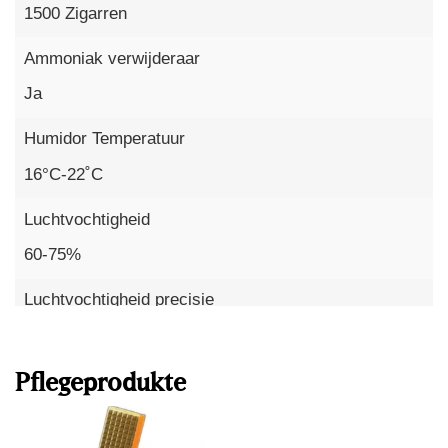
1500 Zigarren
Ammoniak verwijderaar
Ja
Humidor Temperatuur
16°C-22˚C
Luchtvochtigheid
60-75%
Luchtvochtigheid precisie
Mehr lesen
bis zu 1%
Pflegeprodukte
Temperaturgenauigkeit
bis zu 0,1°C