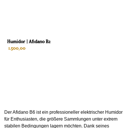
60 cm
Gewicht
94 kg
Humidor | Afidano B2
Kleur
1.500,00
Schwarz
Interieur
IN DEN WARENKORB
Spanische Zeder
Lades
8
Der Afidano B6 ist ein professioneller elektrischer Humidor
Habanosommelierlade
für Enthusiasten, die größere Sammlungen unter extrem
Nein
stabilen Bedingungen lagern möchten. Dank seines