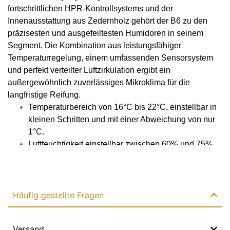
fortschrittlichen HPR-Kontrollsystems und der
Automatisch geur verwijderaar
Innenausstattung aus Zedernholz gehört der B6 zu den
Nein
präzisesten und ausgefeiltesten Humidoren in seinem
Segment. Die Kombination aus leistungsfähiger
Koeling
Temperaturregelung, einem umfassenden Sensorsystem
und perfekt verteilter Luftzirkulation ergibt ein
Luftgekühlt
außergewöhnlich zuverlässiges Mikroklima für die
langfristige Reifung.
Koelsysteem
Temperaturbereich von 16°C bis 22°C, einstellbar in
Einzeln
kleinen Schritten und mit einer Abweichung von nur
1°C.
Steuersystem
Luftfeuchtigkeit einstellbar zwischen 60% und 75%,
PID
mit einer Genauigkeit von bis zu 3% dank des HPR-
Mehr lesen
Systems.
Verwarmingsvermogen
Mehrere Sensoren überwachen kontinuierlich die
internen Bedingungen und korrigieren
Häufig gestellte Fragen
Das Gleiche gilt für die Gesamtwattleistung
Abweichungen automatisch.
Der leistungsstarke und effiziente Kompressor (80 W)
Spannung
Versand