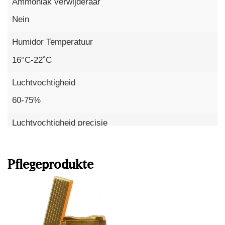
Ammoniak verwijderaar
Nein
Humidor Temperatuur
16°C-22˚C
Luchtvochtigheid
60-75%
Luchtvochtigheid precisie
Mehr lesen
x bis 3%
Pflegeprodukte
Temperaturgenauigkeit
bis zu 1°C
Sensoren
2